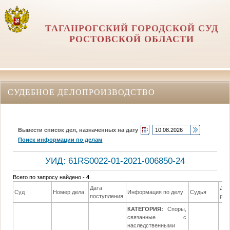
ТАГАНРОГСКИЙ ГОРОДСКОЙ СУД
РОСТОВСКОЙ ОБЛАСТИ
СУДЕБНОЕ ДЕЛОПРОИЗВОДСТВО
Вывести список дел, назначенных на дату
Поиск информации по делам
УИД: 61RS0022-01-2021-006850-24
Всего по запросу найдено -
4
.
Дата
Дат
Суд
Номер дела
Информация по делу
Судья
поступления
реш
КАТЕГОРИЯ:
Споры,
связанные с
наследственными