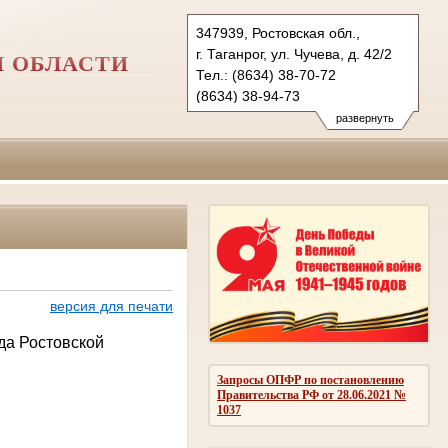
347939, Ростовская обл.,
г. Таганрог, ул. Чучева, д. 42/2
Й ОБЛАСТИ
Тел.: (8634) 38-70-72
(8634) 38-94-73
taganrogsky.ros@sudrf.ru
развернуть
версия для печати
да Ростовской
Запросы ОПФР по постановлению
Правительства РФ от 28.06.2021 №
1037